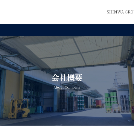
SHINWA G
会社概要
About Company